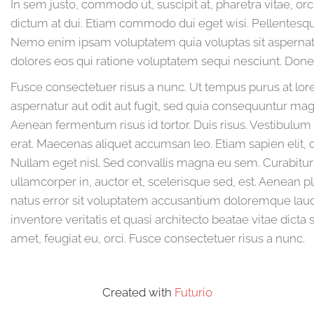
In sem justo, commodo ut, suscipit at, pharetra vitae, or
dictum at dui. Etiam commodo dui eget wisi. Pellentesqu
Nemo enim ipsam voluptatem quia voluptas sit aspernatu
dolores eos qui ratione voluptatem sequi nesciunt. Don
Fusce consectetuer risus a nunc. Ut tempus purus at lo
aspernatur aut odit aut fugit, sed quia consequuntur mag
Aenean fermentum risus id tortor. Duis risus. Vestibulu
erat. Maecenas aliquet accumsan leo. Etiam sapien elit, c
Nullam eget nisl. Sed convallis magna eu sem. Curabitur
ullamcorper in, auctor et, scelerisque sed, est. Aenean p
natus error sit voluptatem accusantium doloremque laud
inventore veritatis et quasi architecto beatae vitae dicta 
amet, feugiat eu, orci. Fusce consectetuer risus a nunc.
Created with
Futurio