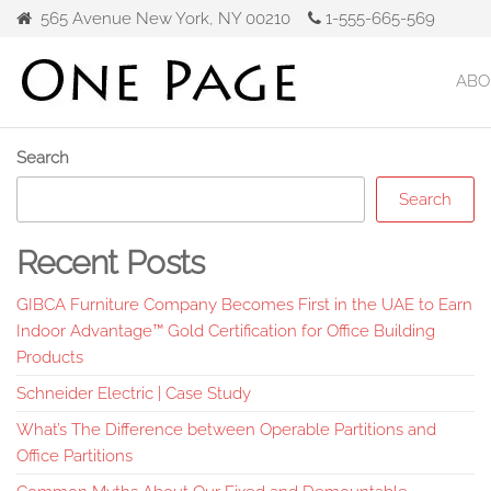
Skip
565 Avenue New York, NY 00210
1-555-665-569
to
the
ABO
Gibca
content
Furniture
Search
Search
Recent Posts
GIBCA Furniture Company Becomes First in the UAE to Earn
Indoor Advantage™ Gold Certification for Office Building
Products
Schneider Electric | Case Study
What’s The Difference between Operable Partitions and
Office Partitions