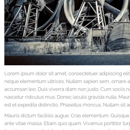
Lorem ipsum dolor sit amet, consectetuer adipiscing elit. 
neque elementum ultrices. Nullam sapien sem, ornare a
accumsan leo. Duis viverra diam non justo. Cum sociis n
nascetur ridiculus mus. Donec iaculis gravida nulla. Maur
est et expedita distinctio. Phasellus rhoncus. Nullam si
Mauris dictum facilisis augue. Cras elementum. Quisque t
ante vitae massa. Etiam quis quam. Vivamus porttitor turp