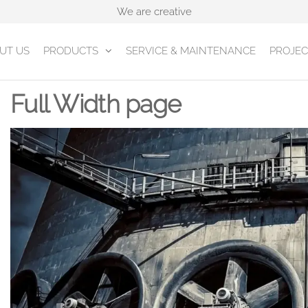
We are creative
UT US
PRODUCTS
SERVICE & MAINTENANCE
PROJEC
Full Width page