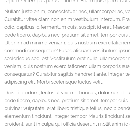
sapien. Ut tempus purus at lorem. Etiam quis quam. Duis 
Nullam justo enim, consectetuer nec, ullamcorper ac, ves
Curabitur vitae diam non enim vestibulum interdum. Prae
odio, dapibus id fermentum quis, suscipit id erat. Maece
pede libero, dapibus nec, pretium sit amet, tempor quis.
Ut enim ad minima veniam, quis nostrum exercitationem ul
commodi consequatur? Fusce aliquam vestibulum ipsum.
scelerisque sed, est. Vestibulum erat nulla, ullamcorpe
veniam, quis nostrum exercitationem ullam corporis susc
consequatur? Curabitur sagittis hendrerit ante. Integer 
adipiscing elit. Morbi scelerisque luctus velit.
Duis bibendum, lectus ut viverra rhoncus, dolor nunc fauc
pede libero, dapibus nec, pretium sit amet, tempor quis. E
pulvinar vulputate, erat libero tristique tellus, nec bibe
elementum tincidunt. Integer tempor. Mauris tincidunt s
proident, sunt in culpa qui officia deserunt mollit anim id