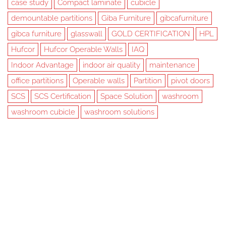
case study
Compact laminate
cubicle
demountable partitions
Giba Furniture
gibcafurniture
gibca furniture
glasswall
GOLD CERTIFICATION
HPL
Hufcor
Hufcor Operable Walls
IAQ
Indoor Advantage
indoor air quality
maintenance
office partitions
Operable walls
Partition
pivot doors
SCS
SCS Certification
Space Solution
washroom
washroom cubicle
washroom solutions