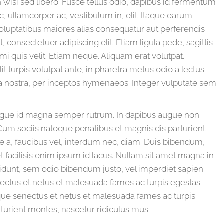
 wisi sed libero. Fusce tellus odio, dapibus id fermentum
c, ullamcorper ac, vestibulum in, elit. Itaque earum
voluptatibus maiores alias consequatur aut perferendis
 consectetuer adipiscing elit. Etiam ligula pede, sagittis
mi quis velit. Etiam neque. Aliquam erat volutpat.
turpis volutpat ante, in pharetra metus odio a lectus.
bia nostra, per inceptos hymenaeos. Integer vulputate sem
ugue id magna semper rutrum. In dapibus augue non
Cum sociis natoque penatibus et magnis dis parturient
ue a, faucibus vel, interdum nec, diam. Duis bibendum,
et facilisis enim ipsum id lacus. Nullam sit amet magna in
cidunt, sem odio bibendum justo, vel imperdiet sapien
enectus et netus et malesuada fames ac turpis egestas.
ique senectus et netus et malesuada fames ac turpis
turient montes, nascetur ridiculus mus.