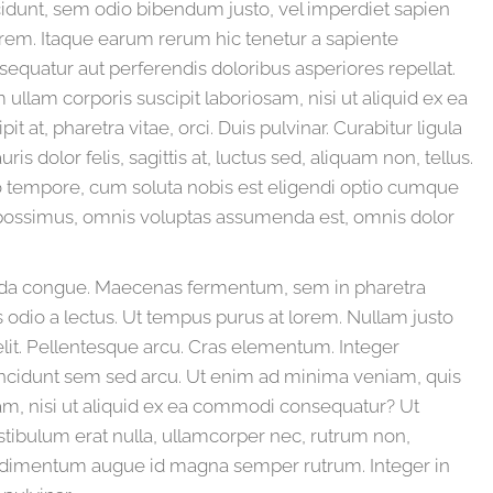
incidunt, sem odio bibendum justo, vel imperdiet sapien
orem. Itaque earum rerum hic tenetur a sapiente
nsequatur aut perferendis doloribus asperiores repellat.
lam corporis suscipit laboriosam, nisi ut aliquid ex ea
t, pharetra vitae, orci. Duis pulvinar. Curabitur ligula
ris dolor felis, sagittis at, luctus sed, aliquam non, tellus.
ero tempore, cum soluta nobis est eligendi optio cumque
 possimus, omnis voluptas assumenda est, omnis dolor
uada congue. Maecenas fermentum, sem in pharetra
us odio a lectus. Ut tempus purus at lorem. Nullam justo
lit. Pellentesque arcu. Cras elementum. Integer
ncidunt sem sed arcu. Ut enim ad minima veniam, quis
am, nisi ut aliquid ex ea commodi consequatur? Ut
tibulum erat nulla, ullamcorper nec, rutrum non,
ondimentum augue id magna semper rutrum. Integer in