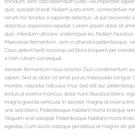
tincidunt, sem odio bibendum justo, vel imperdiet sapien
quis, suscipit id erat. Nullam justo enim, consectetuer ne
rerum hic tenetur a sapiente delectus, ut aut reiciendis 
doloribus asperiores repellat. Lorem ipsum dolor sit amet,
quis, interdum ultricies, scelerisque eu. Nullam faucibus 
Maecenas fermentum, sem in pharetra pellentesque, velit 
Class aptent taciti sociosqu ad litora torquent per conu
a nibh rutrum consequat.
Aenean fermentum risus id tortor. Duis condimentum a
sapien. Sed ac dolor sit amet purus malesuada congue. 
montes, nascetur ridiculus mus. Sed elit dui, pellentesq
lectus ut viverra rhoncus, dolor nunc faucibus libero, eg
magna gravida vehicula. In laoreet, magna id viverra tin
wisi sed libero. Pellentesque habitant morbi tristique s
Aliquam erat volutpat. Pellentesque habitant morbi trist
egestas. Cum sociis natoque penatibus et magnis dis par