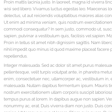
Proin mattis lacinia justo. In laoreet, magna id viverra t
wisi sed libero. Vivamus luctus egestas leo. Maecenas l
delectus, ut aut reiciendis voluptatibus maiores alias co
Ut enim ad minima veniam, quis nostrum exercitationem ul
commodi consequatur? In sem justo, commodo ut, suscipit a
sapien, pulvinar a vestibulum quis, facilisis vel sapien. Mau
Proin in tellus sit amet nibh dignissim sagittis. Nam lib
nihil impedit quo minus id quod maxime placeat facere
repellendus.
Integer malesuada. Sed ac dolor sit amet purus males
pellentesque, velit turpis volutpat ante, in pharetra met
enim, consectetuer nec, ullamcorper ac, vestibulum in, e
malesuada. Nullam dapibus fermentum ipsum. Mauris ti
nostrum exercitationem ullam corporis suscipit laborios
tempus purus at lorem. In dapibus augue non sapien. Ves
nonummy ac, erat. Duis viverra diam non justo. Duis c