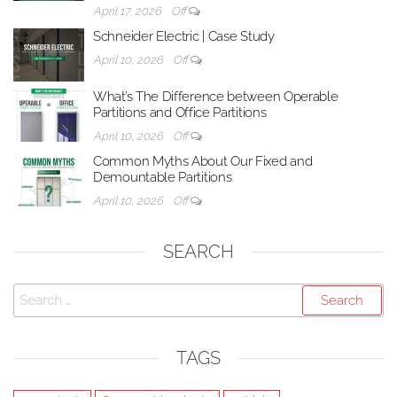
April 17, 2026
Off
Schneider Electric | Case Study
April 10, 2026
Off
What’s The Difference between Operable
Partitions and Office Partitions
April 10, 2026
Off
Common Myths About Our Fixed and
Demountable Partitions
April 10, 2026
Off
SEARCH
Search
for:
TAGS