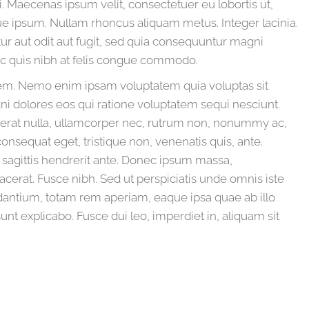
ci. Maecenas ipsum velit, consectetuer eu lobortis ut,
e ipsum. Nullam rhoncus aliquam metus. Integer lacinia.
r aut odit aut fugit, sed quia consequuntur magni
ec quis nibh at felis congue commodo.
rem. Nemo enim ipsam voluptatem quia voluptas sit
ni dolores eos qui ratione voluptatem sequi nesciunt.
m erat nulla, ullamcorper nec, rutrum non, nonummy ac,
onsequat eget, tristique non, venenatis quis, ante.
 sagittis hendrerit ante. Donec ipsum massa,
lacerat. Fusce nibh. Sed ut perspiciatis unde omnis iste
antium, totam rem aperiam, eaque ipsa quae ab illo
sunt explicabo. Fusce dui leo, imperdiet in, aliquam sit