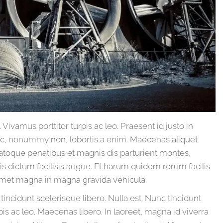
Vivamus porttitor turpis ac leo. Praesent id justo in
c, nonummy non, lobortis a enim. Maecenas aliquet
atoque penatibus et magnis dis parturient montes,
is dictum facilisis augue. Et harum quidem rerum facilis
t amet magna in magna gravida vehicula.
incidunt scelerisque libero. Nulla est. Nunc tincidunt
is ac leo. Maecenas libero. In laoreet, magna id viverra