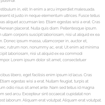
pulvinar.
tibulum in, elit. In enim a arcu imperdiet malesuada.
sent id justo in neque elementum ultrices. Fusce tellus
nas aliquet accumsan leo. Etiam egestas wisi a erat. Cras
 Aenean placerat. Nulla quis diam. Pellentesque ipsum.
lam corporis suscipit laboriosam, nisi ut aliquid ex ea
 Donec ipsum massa, ullamcorper in, auctor et,
r nec, rutrum non, nonummy ac, erat. Ut enim ad minima
ipit laboriosam, nisi ut aliquid ex ea commodi
tempor. Lorem ipsum dolor sit amet, consectetuer
ibus libero, eget facilisis enim ipsum id lacus. Cras
tiam egestas wisi a erat. Nullam feugiat, turpis at
ndum odio risus sit amet ante. Nam sed tellus id magna
em sed arcu. Excepteur sint occaecat cupidatat non
 est laborum. Aliquam erat volutpat. Aliquam erat volutpat.