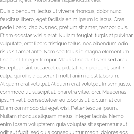
adipiscing elit. Morbi scelerisque luctus velit.
Duis bibendum, lectus ut viverra rhoncus, dolor nunc
faucibus libero, eget facilisis enim ipsum id lacus. Cras
pede libero, dapibus nec, pretium sit amet, tempor quis.
Etiam egestas wisi a erat. Nullam feugiat, turpis at pulvinar
vulputate, erat libero tristique tellus, nec bibendum odio
risus sit amet ante. Nam sed tellus id magna elementum
tincidunt. Integer tempor. Mauris tincidunt sem sed arcu.
Excepteur sint occaecat cupidatat non proident, sunt in
culpa qui officia deserunt mollit anim id est laborum.
Aliquam erat volutpat. Aliquam erat volutpat. In sem justo,
commodo ut, suscipit at, pharetra vitae, orci. Maecenas
ipsum velit, consectetuer eu lobortis ut, dictum at dui.
Etiam commodo dui eget wisi. Pellentesque ipsum.
Nullam rhoncus aliquam metus. Integer lacinia. Nemo
enim ipsam voluptatem quia voluptas sit aspernatur aut
odit aut fugit, sed quia consequuntur magni dolores eos