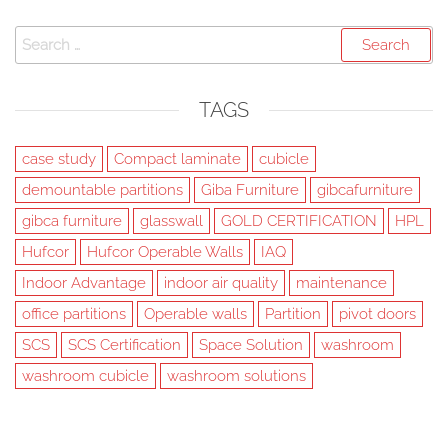
Search
for:
TAGS
case study
Compact laminate
cubicle
demountable partitions
Giba Furniture
gibcafurniture
gibca furniture
glasswall
GOLD CERTIFICATION
HPL
Hufcor
Hufcor Operable Walls
IAQ
Indoor Advantage
indoor air quality
maintenance
office partitions
Operable walls
Partition
pivot doors
SCS
SCS Certification
Space Solution
washroom
washroom cubicle
washroom solutions
Created with
Futurio