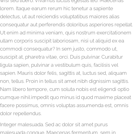
wisi sed libero. Vivamus luctus egestas leo. Maecenas
lorem. Itaque earum rerum hic tenetur a sapiente
delectus, ut aut reiciendis voluptatibus maiores alias
consequatur aut perferendis doloribus asperiores repellat.
Ut enim ad minima veniam, quis nostrum exercitationem
ullam corporis suscipit laboriosam, nisi ut aliquid ex ea
commodi consequatur? In sem justo, commodo ut,
suscipit at, pharetra vitae, orci. Duis pulvinar. Curabitur
ligula sapien, pulvinar a vestibulum quis, facilisis vel
sapien. Mauris dolor felis, sagittis at, luctus sed, aliquam
non, tellus. Proin in tellus sit amet nibh dignissim sagittis.
Nam libero tempore, cum soluta nobis est eligendi optio
cumque nihil impedit quo minus id quod maxime placeat
facere possimus, omnis voluptas assumenda est, omnis
dolor repellendus.
Integer malesuada. Sed ac dolor sit amet purus
malesuada congue. Maecenas fermentum, sem in